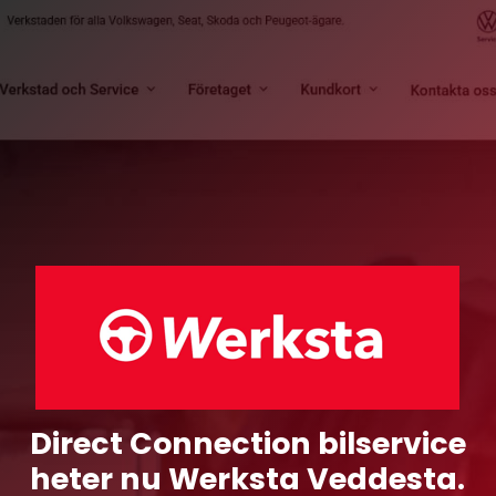
Skip
to
main
content
Direct
Connection
bilservice
heter
nu
Werksta
Veddesta.