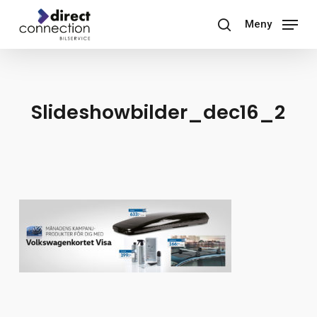
Skip
Meny
to
search
main
content
Slideshowbilder_dec16_2