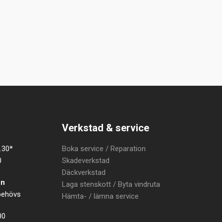
Verkstad & service
.30*
Boka service / Reparation
0
Skadeverkstad
Däckverkstad
en
Laga stenskott / Byta vindruta
 behövs
Hämta- / lämna service
00