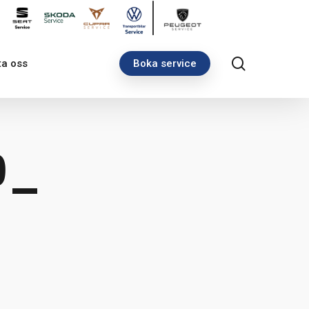
search
ta oss
Boka service
9_