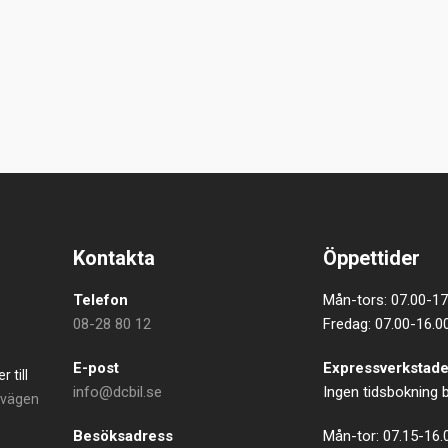
Kontakta
Öppettider
Telefon
Mån-tors: 07.00-17
08-28 80 12
Fredag: 07.00-16.0
E-post
Expressverkstad
 till
info@dcbil.se
Ingen tidsbokning
ovägen
Besöksadress
Mån-tor: 07.15-16.