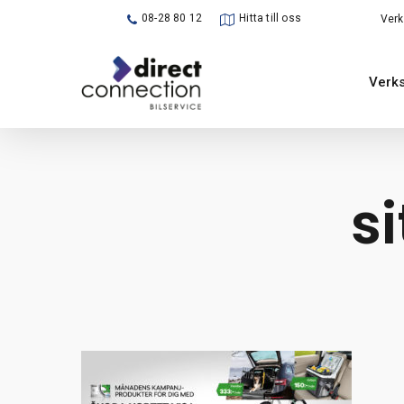
Skip
08-28 80 12
Hitta till oss
Verk
to
main
Verks
content
s