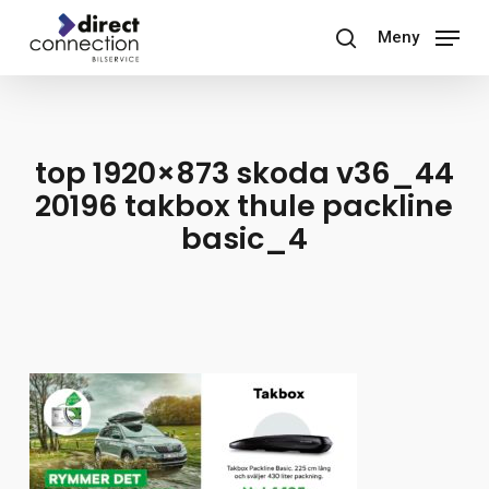
Skip
Meny
to
search
main
content
top 1920×873 skoda v36_44
20196 takbox thule packline
basic_4