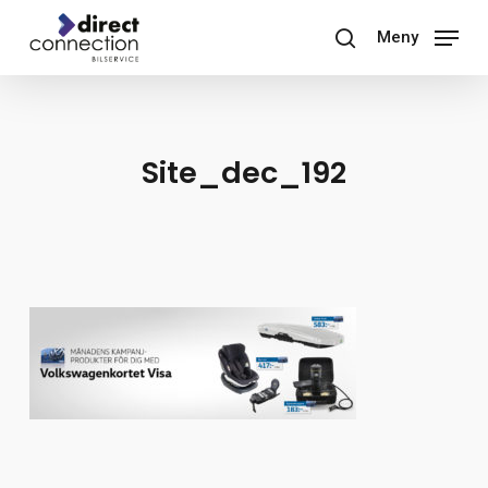
Skip
Meny
to
search
main
content
Site_dec_192