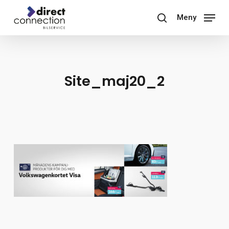
Skip
Meny
to
search
main
content
Site_maj20_2