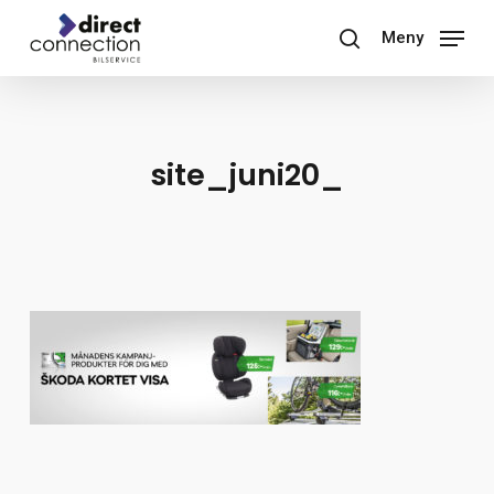
Skip
Meny
to
search
main
content
site_juni20_