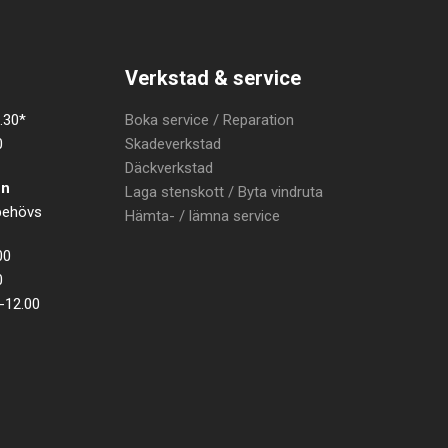
Verkstad & service
.30*
Boka service / Reparation
0
Skadeverkstad
Däckverkstad
en
Laga stenskott / Byta vindruta
 behövs
Hämta- / lämna service
00
0
-12.00