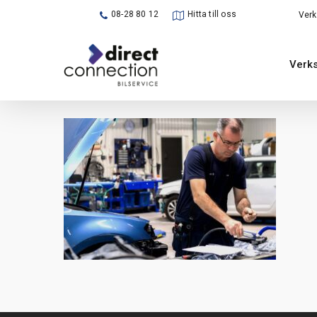
Skip
08-28 80 12
Hitta till oss
Verk
to
main
Verks
content