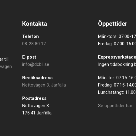
Kontakta
Öppettider
Telefon
Mån-tors: 07.00-17
08-28 80 12
Fredag: 07.00-16.0
E-post
Expressverkstad
 till
info@dcbil.se
Ingen tidsbokning
ovägen
Besöksadress
Mån-tor: 07.15-16.
Nettovägen 3, Järfälla
Fredag: 07.15-14.0
Lunchstängt: 11.00
Postadress
Nettovägen 3
Se öppettider här
175 41 Järfälla