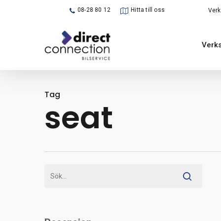
Skip
08-28 80 12
Hitta till oss
Verk
to
main
Verks
content
Tag
seat