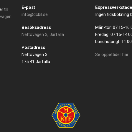
E-post
Expressverkstad
 till
info@dcbil.se
Ingen tidsbokning
ovägen
Besöksadress
Mån-tor: 07.15-16.
Nettovägen 3, Järfälla
Fredag: 07.15-14.0
Lunchstängt: 11.00
Postadress
Nettovägen 3
Se öppettider här
175 41 Järfälla