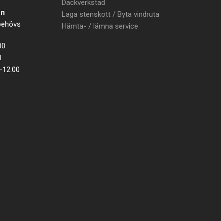
Däckverkstad
en
Laga stenskott / Byta vindruta
 behövs
Hämta- / lämna service
00
0
-12.00